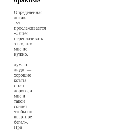
Определенная
логика
тут
прослеживается
«Зачем
переплачивать
за то, что
мне не
нужно,
—
думают
люди, —
хорошие
котята
стоят
дорого, а
мне и
такой
сойдет
чтобы по
квартире
бегал».
При