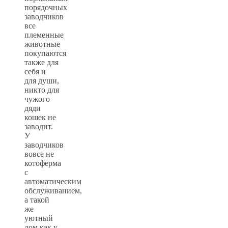
порядочных
заводчиков
все
племенные
животные
покупаются
также для
себя и
для души,
никто для
чужого
дяди
кошек не
заводит.
У
заводчиков
вовсе не
котоферма
с
автоматическим
обслуживанием,
а такой
же
уютный
дом как у