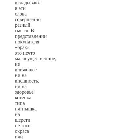
вкладывают
в эти
слова
совершенно
разный
смысл. В
представлении
покупателя
«брак» –
это нечто
малосущественное,
не
влияющее
ни на
внешность,
ни на
здоровье
котенка
типа
пятнышка
на
шерсти
не того
окраса
или