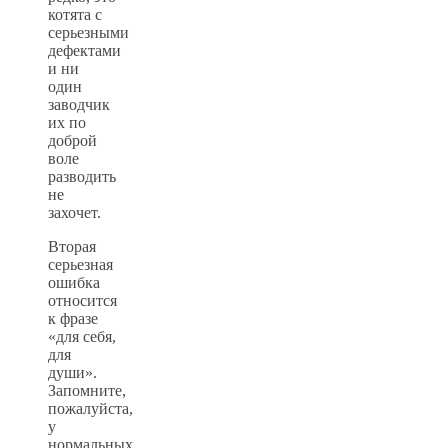
котята с
серьезными
дефектами
и ни
один
заводчик
их по
доброй
воле
разводить
не
захочет.
Вторая
серьезная
ошибка
относится
к фразе
«для себя,
для
души».
Запомните,
пожалуйста,
у
нормальных