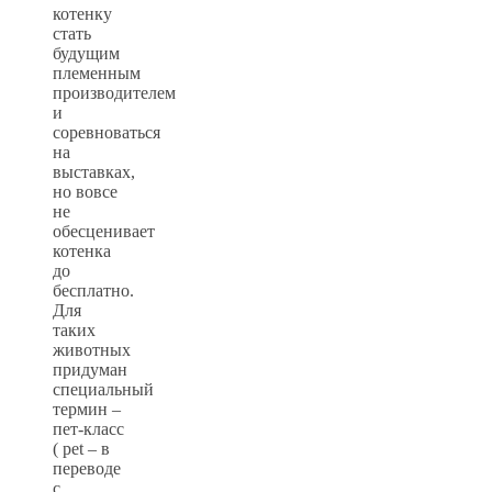
котенку
стать
будущим
племенным
производителем
и
соревноваться
на
выставках,
но вовсе
не
обесценивает
котенка
до
бесплатно.
Для
таких
животных
придуман
специальный
термин –
пет-класс
( pet – в
переводе
с