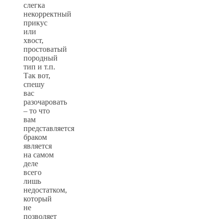
слегка
некорректный
прикус
или
хвост,
простоватый
породный
тип и т.п.
Так вот,
спешу
вас
разочаровать
– то что
вам
представляется
браком
является
на самом
деле
всего
лишь
недостатком,
который
не
позволяет