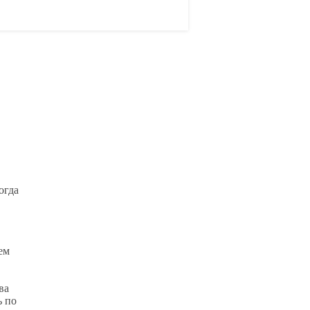
огда
ем
ва
ь по