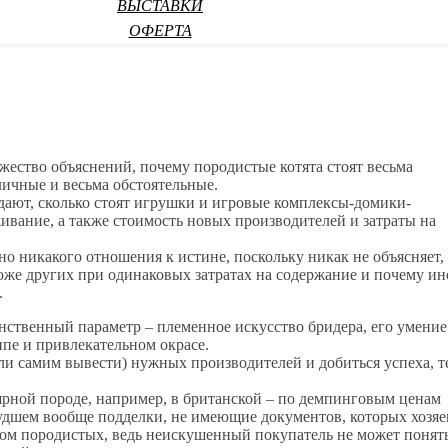
ВЫСТАВКИ
ОФЕРТА
жество объяснений, почему породистые котята стоят весьма
ичные и весьма обстоятельные.
дают, сколько стоят игрушки и игровые комплексы-домики-
ивание, а также стоимость новых производителей и затраты на
вно никакого отношения к истине, поскольку никак не объясняет,
роже других при одинаковых затратах на содержание и почему ин
.
инственный параметр – племенное искусство бридера, его умение
пе и привлекательном окрасе.
ли самим вывести) нужных производителей и добиться успеха, т
лярной породе, например, в британской – по демпинговым ценам
удшем вообще подделки, не имеющие документов, которых хозяе
дом породистых, ведь неискушенный покупатель не может понят