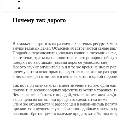
Почему так дорого
Вы можете встретить на различных сетевых ресурсах мно
внушительных денег. Объяснения встречаются самые разл
Подробно перечисляется, сколько кошки в питомнике съе
когтеточки, траты на наполнитель и ветеринарное обслуж
поездки по выставкам (весьма дорогое удовольствие).
Все это звучит внушительно и в то же время не имеет ро
почему котята некоторых пород стоят в несколько раз до
в несколько раз отличаются цены на котят в одной породе
Так вот при оценке котят имеет значение только один ед
получить высокопородных эффектных котят в хорошем ти
Чем сложнее работать с породой, чем сложнее закупить
(и
выше цена на котят, чем проще это сделать тем ниже.
Этим же объясняется и разброс цен в какой-нибудь попу
продаются в лучшем случае британоподобные миксы, в х
называют британцами в надежде продать хотя бы под ви